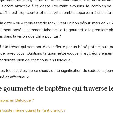
n sincère attachée à ce geste. Pourtant, avouons-le, combien de 
la chaîne est trop courte, et son style semble appartenir à une aut
 date » ou « choisissez de l’or ». C’est un bon début, mais en 2024
rement posée : comment faire de cette gourmette la première pièc
s dans la vision que l’on a pour lui ?
f
. Un trésor qui sera porté avec fierté par un bébé potelé, puis pa
ager avec vous. Oublions la gourmette-souvenir et créons ensem
modernité bien de chez nous, en Belgique.
s les facettes de ce choix : de la signification du cadeau aujour
iré et affectueux.
e gourmette de baptême qui traverse l
nions en Belgique ?
e lisible même quand l’enfant grandit ?