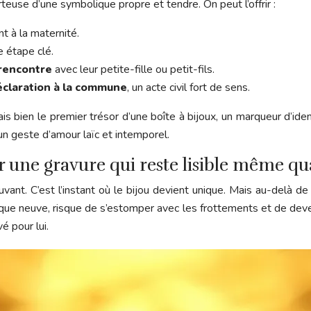
teuse d’une symbolique propre et tendre. On peut l’offrir :
t à la maternité.
e étape clé.
rencontre
avec leur petite-fille ou petit-fils.
éclaration à la commune
, un acte civil fort de sens.
 bien le premier trésor d’une boîte à bijoux, un marqueur d’identi
, un geste d’amour laïc et intemporel.
r une gravure qui reste lisible même qu
nt. C’est l’instant où le bijou devient unique. Mais au-delà de l
plaque neuve, risque de s’estomper avec les frottements et de deven
é pour lui.