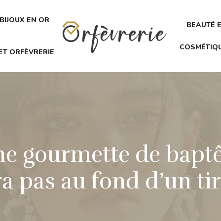
BIJOUX EN OR
BEAUTÉ 
COSMÉTIQ
ET ORFÈVRERIE
e gourmette de bapt
ra pas au fond d’un tir