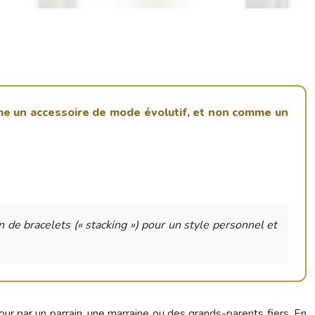
me un accessoire de mode évolutif, et non comme un
 de bracelets (« stacking ») pour un style personnel et
ur par un parrain, une marraine ou des grands-parents fiers. En